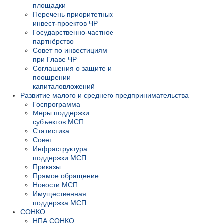
площадки
Перечень приоритетных
инвест-проектов ЧР
Государственно-частное
партнёрство
Совет по инвестициям
при Главе ЧР
Соглашения о защите и
поощрении
капиталовложений
Развитие малого и среднего предпринимательства
Госпрограмма
Меры поддержки
субъектов МСП
Статистика
Совет
Инфраструктура
поддержки МСП
Приказы
Прямое обращение
Новости МСП
Имущественная
поддержка МСП
СОНКО
НПА СОНКО