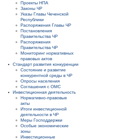
Проекты НПА
Законы ЧР
Указы Главы Чеченской
Республики
Распоряжения Главы ЧР
Постановления
Правительства ЧР
Распоряжения
Правительства ЧР
Мониторинг нормативных
правовых актов
Стандарт развития конкуренции
Состояние и развитие
конкурентной среды в ЧР
Опросы населения
Соглашения с ОМС
Инвестиционная деятельность
Нормативно-правовые
акты
Итоги инвестиционной
деятельности в ЧР
Меры Господдержки
Особые экономические
зоны
Инвестиционные