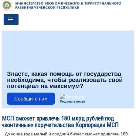
Toggle
Navigation
ГЛАВНАЯ
ДЕЯТЕЛЬНОСТЬ
О МИНИСТЕРСТВЕ
ДОКУМЕНТЫ
Знаете, какая помощь от государства
необходима, чтобы реализовать свой
ПРЕСС-ЦЕНТР
потенциал на максимум?
ПРОТИВОДЕЙСТВИЕ КОРРУПЦИИ
Сообщите нам
Решаем вместе
АНТИТЕРРОР
МСП сможет привлечь 180 млрд рублей под
КОНТАКТЫ
«зонтичные» поручительства Корпорации МСП
ОБРАТНАЯ СВЯЗЬ
До конца года малый и средний бизнес сможет привлечь 180