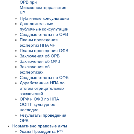
ОРВ при
Минэкономтерразвития
ЧР
Публичные консультации
Дополнительные
публичные консультации
Сводные отчеты по ОРВ
Планы проведения
экспертиз НПА ЧР
Планы проведения ОФВ
Заключения об ОРВ
Заключения об ОФВ
Заключения об
экспертизах
Сводные отчеты по ОФВ
Доработанные НПА по
итогам отрицательных
заключений
ОРФ и ОФВ по НПА
ООПТ, культурное
наследие
Результаты проведения
ОРВ
Нормативно правовые акты
Указы Президента РФ