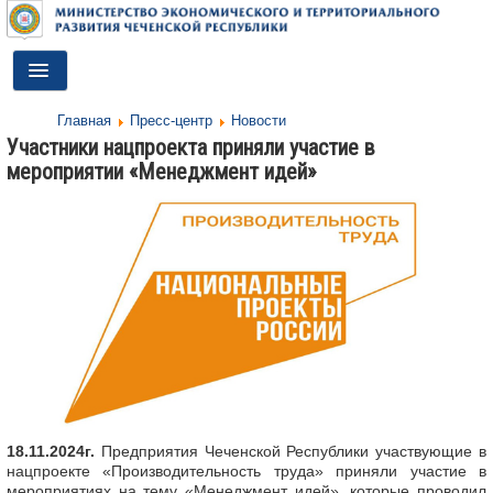
Toggle
Navigation
Главная
Пресс-центр
Новости
ГЛАВНАЯ
Участники нацпроекта приняли участие в
мероприятии «Менеджмент идей»
ДЕЯТЕЛЬНОСТЬ
О МИНИСТЕРСТВЕ
ДОКУМЕНТЫ
ПРЕСС-ЦЕНТР
ПРОТИВОДЕЙСТВИЕ КОРРУПЦИИ
АНТИТЕРРОР
КОНТАКТЫ
18.11.2024г.
Предприятия Чеченской Республики участвующие в
нацпроекте «Производительность труда» приняли участие в
ОБРАТНАЯ СВЯЗЬ
мероприятиях на тему «Менеджмент идей», которые проводил