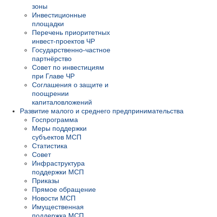
зоны
Инвестиционные
площадки
Перечень приоритетных
инвест-проектов ЧР
Государственно-частное
партнёрство
Совет по инвестициям
при Главе ЧР
Соглашения о защите и
поощрении
капиталовложений
Развитие малого и среднего предпринимательства
Госпрограмма
Меры поддержки
субъектов МСП
Статистика
Совет
Инфраструктура
поддержки МСП
Приказы
Прямое обращение
Новости МСП
Имущественная
поддержка МСП