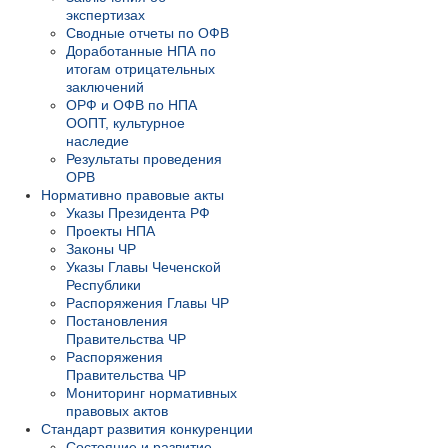
экспертизах
Сводные отчеты по ОФВ
Доработанные НПА по
итогам отрицательных
заключений
ОРФ и ОФВ по НПА
ООПТ, культурное
наследие
Результаты проведения
ОРВ
Нормативно правовые акты
Указы Президента РФ
Проекты НПА
Законы ЧР
Указы Главы Чеченской
Республики
Распоряжения Главы ЧР
Постановления
Правительства ЧР
Распоряжения
Правительства ЧР
Мониторинг нормативных
правовых актов
Стандарт развития конкуренции
Состояние и развитие