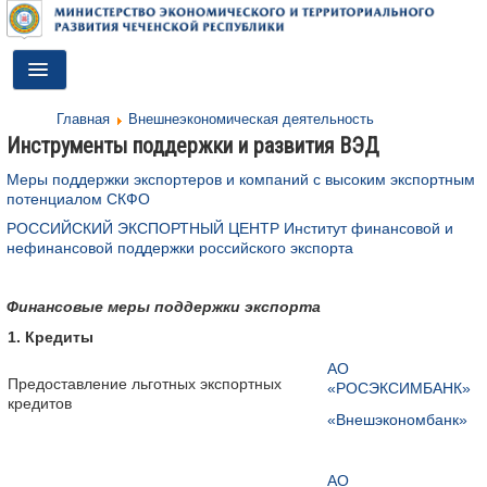
Toggle
Navigation
Главная
Внешнеэкономическая деятельность
ГЛАВНАЯ
Инструменты поддержки и развития ВЭД
ДЕЯТЕЛЬНОСТЬ
Меры поддержки экспортеров и компаний с высоким экспортным
потенциалом СКФО
О МИНИСТЕРСТВЕ
РОССИЙСКИЙ ЭКСПОРТНЫЙ ЦЕНТР Институт финансовой и
нефинансовой поддержки российского экспорта
ДОКУМЕНТЫ
ПРЕСС-ЦЕНТР
Финансовые меры поддержки экспорта
1. Кредиты
ПРОТИВОДЕЙСТВИЕ КОРРУПЦИИ
АО
Предоставление льготных экспортных
«РОСЭКСИМБАНК»
АНТИТЕРРОР
кредитов
«Внешэкономбанк»
КОНТАКТЫ
ОБРАТНАЯ СВЯЗЬ
АО