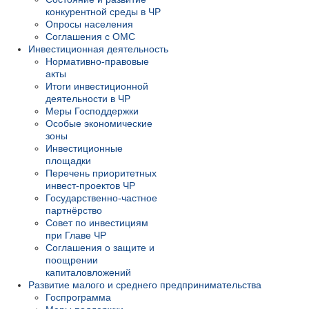
конкурентной среды в ЧР
Опросы населения
Соглашения с ОМС
Инвестиционная деятельность
Нормативно-правовые
акты
Итоги инвестиционной
деятельности в ЧР
Меры Господдержки
Особые экономические
зоны
Инвестиционные
площадки
Перечень приоритетных
инвест-проектов ЧР
Государственно-частное
партнёрство
Совет по инвестициям
при Главе ЧР
Соглашения о защите и
поощрении
капиталовложений
Развитие малого и среднего предпринимательства
Госпрограмма