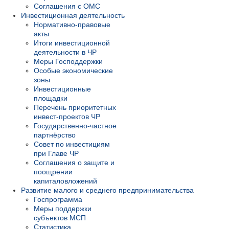
Соглашения с ОМС
Инвестиционная деятельность
Нормативно-правовые
акты
Итоги инвестиционной
деятельности в ЧР
Меры Господдержки
Особые экономические
зоны
Инвестиционные
площадки
Перечень приоритетных
инвест-проектов ЧР
Государственно-частное
партнёрство
Совет по инвестициям
при Главе ЧР
Соглашения о защите и
поощрении
капиталовложений
Развитие малого и среднего предпринимательства
Госпрограмма
Меры поддержки
субъектов МСП
Статистика