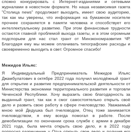
сложно конкурировать с Интернет-изданиями и сетевыми
журналами в новостном формате. Но наша независимая газета
"Столица news" продолжает выходить, имеет свою аудиторию,
так как мы уверены, что информация на бумажном носителе
прочнее сохраняется в памяти человека и способствует его
интеллектуальному развитию. При этом финансовые трудности
остаются главной проблемой выхода газеты, и в этом огромным
подспорьем для нас стал грант от Минэкономразвития ЧР.
Благодаря ему мы можем оплачивать типографские расходы и
своевременно выходить в свет. Огромное спасибо!
Межидов Ильяс:
Я Индивидуальный Предприниматель Межидов Ильяс
Джамбулатович в октябре 2022 года получил молодёжный грант
для открытие и развитие предпринимательской деятельности от
Министерства экономики территориального развития и торговли
Чеченской Республики. Хочу выразить свою благодарность за
выданный грант, так как я смог самостоятельно открыть своё
дело и развить свою работу в сфере пчеловодство. Уважаемый
мною мой Дедушка был пчеловодом, Отец тоже занимается
пчеловодством, я ему всегда помогал в работе. После
демобилизации по окончании срока службе с армии в декабре
2021 года, была мечта открыть свою дело, и в 2022 году
попросил разрешение у Отца открыть свое дело и получив его