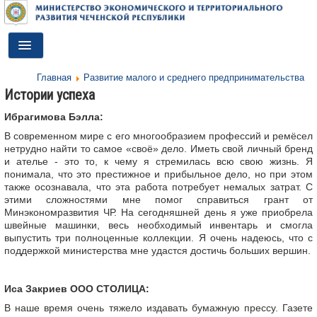
Toggle
Navigation
Главная
Развитие малого и среднего предпринимательства
ГЛАВНАЯ
Истории успеха
ДЕЯТЕЛЬНОСТЬ
Ибрагимова Бэлла:
В современном мире с его многообразием профессий и ремёсел
О МИНИСТЕРСТВЕ
нетрудно найти то самое «своё» дело. Иметь свой личный бренд
и ателье - это то, к чему я стремилась всю свою жизнь. Я
ДОКУМЕНТЫ
понимала, что это престижное и прибыльное дело, но при этом
также осознавала, что эта работа потребует немалых затрат. С
ПРЕСС-ЦЕНТР
этими сложностями мне помог справиться грант от
Минэкономразвития ЧР. На сегодняшней день я уже приобрела
швейные машинки, весь необходимый инвентарь и смогла
ПРОТИВОДЕЙСТВИЕ КОРРУПЦИИ
выпустить три полноценные коллекции. Я очень надеюсь, что с
поддержкой министерства мне удастся достичь больших вершин.
АНТИТЕРРОР
КОНТАКТЫ
Иса Закриев ООО СТОЛИЦА:
В наше время очень тяжело издавать бумажную прессу. Газете
ОБРАТНАЯ СВЯЗЬ