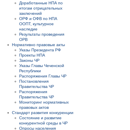
Доработанные НПА по
итогам отрицательных
заключений
ОРФ и ОФВ по НПА
ООПТ, культурное
наследие
Результаты проведения
ОРВ
Нормативно правовые акты
Указы Президента РФ
Проекты НПА
Законы ЧР
Указы Главы Чеченской
Республики
Распоряжения Главы ЧР
Постановления
Правительства ЧР
Распоряжения
Правительства ЧР
Мониторинг нормативных
правовых актов
Стандарт развития конкуренции
Состояние и развитие
конкурентной среды в ЧР
Опросы населения