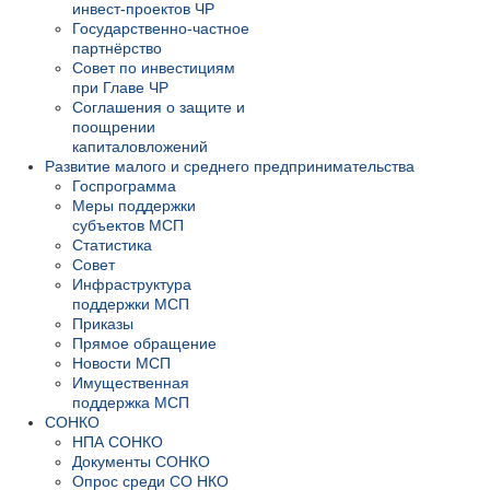
инвест-проектов ЧР
Государственно-частное
партнёрство
Совет по инвестициям
при Главе ЧР
Соглашения о защите и
поощрении
капиталовложений
Развитие малого и среднего предпринимательства
Госпрограмма
Меры поддержки
субъектов МСП
Статистика
Совет
Инфраструктура
поддержки МСП
Приказы
Прямое обращение
Новости МСП
Имущественная
поддержка МСП
СОНКО
НПА СОНКО
Документы СОНКО
Опрос среди СО НКО