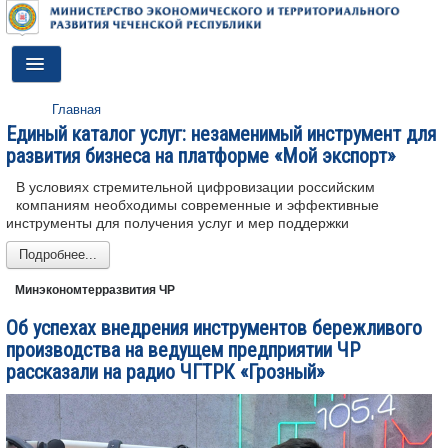
Toggle
Navigation
Главная
ГЛАВНАЯ
Единый каталог услуг: незаменимый инструмент для
развития бизнеса на платформе «Мой экспорт»
ДЕЯТЕЛЬНОСТЬ
В условиях стремительной цифровизации российским
О МИНИСТЕРСТВЕ
компаниям необходимы современные и эффективные
инструменты для получения услуг и мер поддержки
ДОКУМЕНТЫ
Подробнее...
ПРЕСС-ЦЕНТР
Минэкономтерразвития ЧР
ПРОТИВОДЕЙСТВИЕ КОРРУПЦИИ
Об успехах внедрения инструментов бережливого
производства на ведущем предприятии ЧР
АНТИТЕРРОР
рассказали на радио ЧГТРК «Грозный»
КОНТАКТЫ
ОБРАТНАЯ СВЯЗЬ