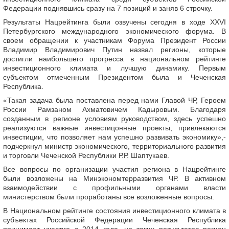
Федерации поднявшись сразу на 7 позиций и заняв 6 строчку.
Результаты Нацрейтинга были озвучены сегодня в ходе XXVI
Петербургского международного экономического форума. В
своем обращении к участникам Форума Президент России
Владимир Владимирович Путин назвал регионы, которые
достигли наибольшего прогресса в национальном рейтинге
инвестиционного климата и лучшую динамику. Первым
субъектом отмеченным Президентом была и Чеченская
Республика.
«Такая задача была поставлена перед нами Главой ЧР, Героем
России Рамзаном Ахматовичем Кадыровым. Благодаря
созданным в регионе условиям руководством, здесь успешно
реализуются важные инвестицонные проекты, привлекаются
инвестиции, что позволяет нам успешно развивать экономику»,-
подчеркнул министр экономического, территориального развития
и торговли Чеченской Республики Р.Р. Шаптукаев.
Все вопросы по организации участия региона в Нацрейтинге
были возложены на Минэкономтерразвития ЧР. В активном
взаимодействии с профильными органами власти
министерством были проработаны все возложенные вопросы.
В Национальном рейтинге состояния инвестиционного климата в
субъектах Российской Федерации Чеченская Республика