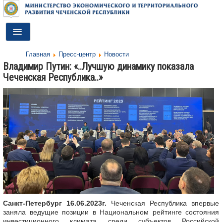
Toggle
Navigation
Главная
Пресс-центр
Новости
ГЛАВНАЯ
Владимир Путин: «..Лучшую динамику показала
Чеченская Республика..»
ДЕЯТЕЛЬНОСТЬ
О МИНИСТЕРСТВЕ
ДОКУМЕНТЫ
ПРЕСС-ЦЕНТР
ПРОТИВОДЕЙСТВИЕ КОРРУПЦИИ
АНТИТЕРРОР
КОНТАКТЫ
Санкт-Петербург 16.06.2023г.
Чеченская Республика впервые
заняла ведущие позиции в Национальном рейтинге состояния
ОБРАТНАЯ СВЯЗЬ
инвестиционного климата среди субъектов Российской