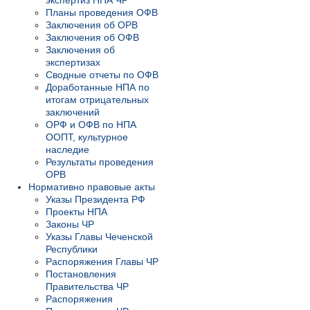
экспертиз НПА ЧР
Планы проведения ОФВ
Заключения об ОРВ
Заключения об ОФВ
Заключения об
экспертизах
Сводные отчеты по ОФВ
Доработанные НПА по
итогам отрицательных
заключений
ОРФ и ОФВ по НПА
ООПТ, культурное
наследие
Результаты проведения
ОРВ
Нормативно правовые акты
Указы Президента РФ
Проекты НПА
Законы ЧР
Указы Главы Чеченской
Республики
Распоряжения Главы ЧР
Постановления
Правительства ЧР
Распоряжения