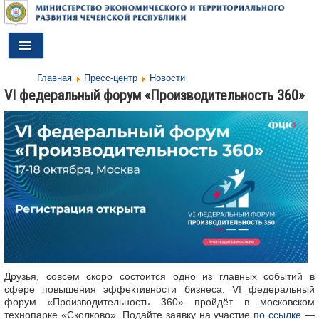
Toggle
Navigation
Главная
Пресс-центр
Новости
ГЛАВНАЯ
VI федеральный форум «Производительность 360»
ДЕЯТЕЛЬНОСТЬ
О МИНИСТЕРСТВЕ
ДОКУМЕНТЫ
ПРЕСС-ЦЕНТР
ПРОТИВОДЕЙСТВИЕ КОРРУПЦИИ
АНТИТЕРРОР
Друзья, совсем скоро состоится одно из главных событий в
КОНТАКТЫ
сфере повышения эффективности бизнеса. VI федеральный
форум «Производительность 360» пройдёт в московском
ОБРАТНАЯ СВЯЗЬ
технопарке «Сколково». Подайте заявку на участие
по ссылке
—