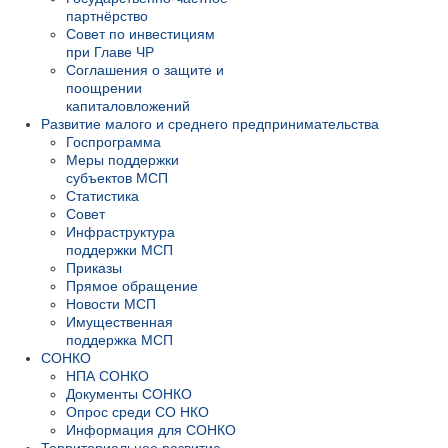
партнёрство
Совет по инвестициям
при Главе ЧР
Соглашения о защите и
поощрении
капиталовложений
Развитие малого и среднего предпринимательства
Госпрограмма
Меры поддержки
субъектов МСП
Статистика
Совет
Инфраструктура
поддержки МСП
Приказы
Прямое обращение
Новости МСП
Имущественная
поддержка МСП
СОНКО
НПА СОНКО
Документы СОНКО
Опрос среди СО НКО
Информация для СОНКО