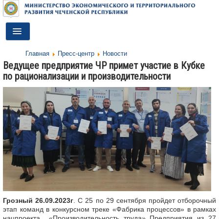
Toggle
Navigation
Главная
Пресс-центр
Новости
ГЛАВНАЯ
Ведущее предприятие ЧР примет участие в Кубке
по рационализации и производительности
ДЕЯТЕЛЬНОСТЬ
О МИНИСТЕРСТВЕ
ДОКУМЕНТЫ
ПРЕСС-ЦЕНТР
ПРОТИВОДЕЙСТВИЕ КОРРУПЦИИ
АНТИТЕРРОР
КОНТАКТЫ
Грозный 26.09.2023г
. С 25 по 29 сентября пройдет отборочный
этап команд в конкурсном треке «Фабрика процессов» в рамках
ОБРАТНАЯ СВЯЗЬ
нацпроекта «Производительность труда» Предприятия из 27