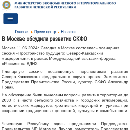
Toggle
Navigation
Главная
Пресс-центр
Новости
ГЛАВНАЯ
В Москве обсудили развитие СКФО
ДЕЯТЕЛЬНОСТЬ
Москва 11.06.2024г. Сегодня в Москве состоялась пленарная
сессия «Пространство будущего: Северо-Кавказский
О МИНИСТЕРСТВЕ
макрорегион», в рамках Международной выставки-форума
«Россия» на ВДНХ.
ДОКУМЕНТЫ
Пленарную сессию посвященную перспективам развития
Северо-Кавказского федерального округа провел Заместитель
ПРЕСС-ЦЕНТР
Председателя Правительства России, куратор СКФО Александр
Новак.
ПРОТИВОДЕЙСТВИЕ КОРРУПЦИИ
На обсуждение были вынесены вопросы развития территории до
2030 г. в части сельского хозяйства и городских агломераций,
АНТИТЕРРОР
логистических маршрутов, креативных индустрий и туризма при
сохранении традиционных ценностей, культуры и самобытности.
КОНТАКТЫ
Чеченскую Республику здесь представляли Председатель
ОБРАТНАЯ СВЯЗЬ
Правительства ЧР Магомед Даудов, заместитель Председателя