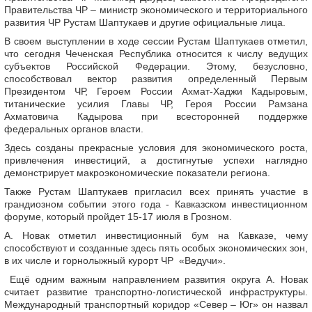
Правительства ЧР – министр экономического и территориального
развития ЧР Рустам Шаптукаев и другие официальные лица.
В своем выступлении в ходе сессии Рустам Шаптукаев отметил,
что сегодня Чеченская Республика относится к числу ведущих
субъектов Российской Федерации. Этому, безусловно,
способствовал вектор развития определенный Первым
Президентом ЧР, Героем России Ахмат-Хаджи Кадыровым,
титанические усилия Главы ЧР, Героя России Рамзана
Ахматовича Кадырова при всесторонней поддержке
федеральных органов власти.
Здесь созданы прекрасные условия для экономического роста,
привлечения инвестиций, а достигнутые успехи наглядно
демонстрирует макроэкономические показатели региона.
Также Рустам Шаптукаев пригласил всех принять участие в
грандиозном событии этого года - Кавказском инвестиционном
форуме, который пройдет 15-17 июля в Грозном.
А. Новак отметил инвестиционный бум на Кавказе, чему
способствуют и созданные здесь пять особых экономических зон,
в их числе и горнолыжный курорт ЧР «Ведучи».
Ещё одним важным направлением развития округа А. Новак
считает развитие транспортно-логистической инфраструктуры.
Международный транспортный коридор «Север – Юг» он назвал