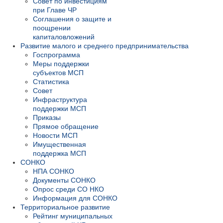
Совет по инвестициям
при Главе ЧР
Соглашения о защите и
поощрении
капиталовложений
Развитие малого и среднего предпринимательства
Госпрограмма
Меры поддержки
субъектов МСП
Статистика
Совет
Инфраструктура
поддержки МСП
Приказы
Прямое обращение
Новости МСП
Имущественная
поддержка МСП
СОНКО
НПА СОНКО
Документы СОНКО
Опрос среди СО НКО
Информация для СОНКО
Территориальное развитие
Рейтинг муниципальных