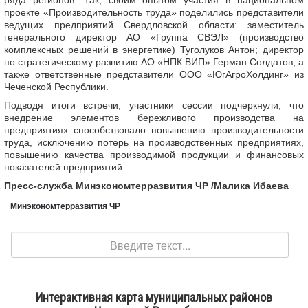
ряда регионов. Так, своим опытом участия в национальном
проекте «Производительность труда» поделились представители
ведущих предприятий Свердловской области: заместитель
генерального директор АО «Группа СВЭЛ» (производство
комплексных решений в энергетике) Туголуков Антон; директор
по стратегическому развитию АО «НПК ВИП» Герман Солдатов; а
также ответственные представители ООО «ЮгАгроХолдинг» из
Чеченской Республики.
Подводя итоги встречи, участники сессии подчеркнули, что
внедрение элементов бережливого производства на
предприятиях способствовало повышению производительности
труда, исключению потерь на производственных предприятиях,
повышению качества производимой продукции и финансовых
показателей предприятий.
Пресс-служба Минэкономтерразвития ЧР /Малика Ибаева
Минэкономтерразвития ЧР
Поиск
Интерактивная карта муниципальных районов