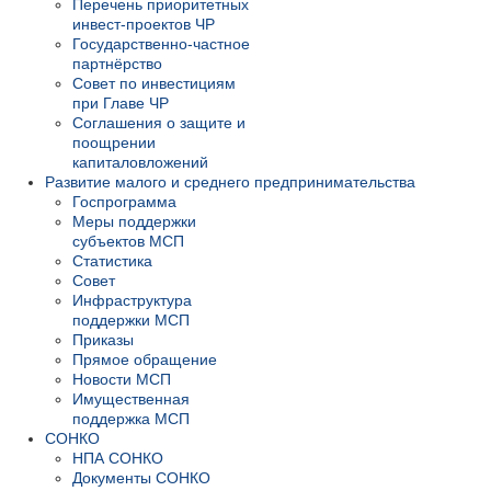
Перечень приоритетных
инвест-проектов ЧР
Государственно-частное
партнёрство
Совет по инвестициям
при Главе ЧР
Соглашения о защите и
поощрении
капиталовложений
Развитие малого и среднего предпринимательства
Госпрограмма
Меры поддержки
субъектов МСП
Статистика
Совет
Инфраструктура
поддержки МСП
Приказы
Прямое обращение
Новости МСП
Имущественная
поддержка МСП
СОНКО
НПА СОНКО
Документы СОНКО