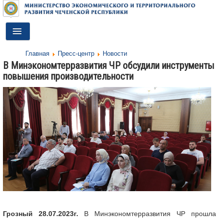
Toggle
Navigation
Главная
Пресс-центр
Новости
ГЛАВНАЯ
В Минэкономтерразвития ЧР обсудили инструменты
повышения производительности
ДЕЯТЕЛЬНОСТЬ
О МИНИСТЕРСТВЕ
ДОКУМЕНТЫ
ПРЕСС-ЦЕНТР
ПРОТИВОДЕЙСТВИЕ КОРРУПЦИИ
АНТИТЕРРОР
КОНТАКТЫ
Грозный 28.07.2023г.
В Минэкономтерразвития ЧР прошла
ОБРАТНАЯ СВЯЗЬ