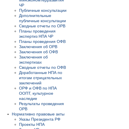
Минэкономтерразвития
ЧР
Публичные консультации
Дополнительные
публичные консультации
Сводные отчеты по ОРВ
Планы проведения
экспертиз НПА ЧР
Планы проведения ОФВ
Заключения об ОРВ
Заключения об ОФВ
Заключения об
экспертизах
Сводные отчеты по ОФВ
Доработанные НПА по
итогам отрицательных
заключений
ОРФ и ОФВ по НПА
ООПТ, культурное
наследие
Результаты проведения
ОРВ
Нормативно правовые акты
Указы Президента РФ
Проекты НПА