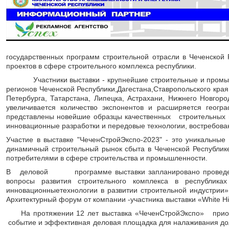
государственных программ строительной отрасли в Чеченской
проектов в сфере строительного комплекса республики.
Участники выставки - крупнейшие строительные и промышл
регионов Чеченской Республики,Дагестана,Ставропольского края,
Петербурга, Татарстана, Липецка, Астрахани, Нижнего Новгоро
увеличивается количество экспонентов и расширяется геогр
представлены новейшие образцы качественных строительных м
инновационные разработки и передовые технологии, востребован
Участие в выставке "ЧеченСтройЭкспо-2023" - это уникальные
динамичный строительный рынок сбыта в Чеченской Республик
потребителями в сфере строительства и промышленности.
В деловой программе выставки запланировано проведение
вопросы развития строительного комплекса в республик
инновационныетехнологии в развитии строительной индустрии» 
Архитектурный форум от компании -участника выставки «White Hi
На протяжении 12 лет выставка «ЧеченСтройЭкспо» приобрел
событие и эффективная деловая площадка для налаживания дол