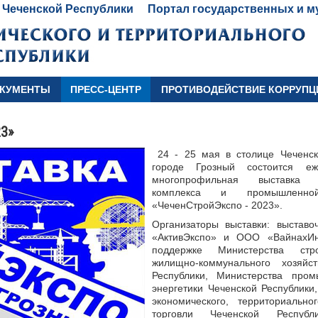
 Чеченской Республики
Портал государственных и м
КУМЕНТЫ
ПРЕСС-ЦЕНТР
ПРОТИВОДЕЙСТВИЕ КОРРУПЦ
23»
24 - 25 мая в столице Чеченск
городе Грозный состоится еж
многопрофильная выставка с
комплекса и промышленно
«ЧеченСтройЭкспо - 2023».
Организаторы выставки: выставо
«АктивЭкспо» и ООО «ВайнахИн
поддержке Министерства стр
жилищно-коммунального хозяйс
Республики, Министерства про
энергетики Чеченской Республики
экономического, территориально
торговли Чеченской Республ