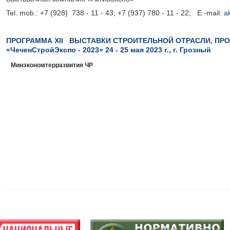
Tel. mob.: +7 (928) 738 - 11 - 43; +7 (937) 780 - 11 - 22; E -mail:
a
ПРОГРАММА
XII
ВЫСТАВК
И
СТРОИТЕЛЬНО
Й ОТРАСЛИ
,
ПР
«ЧеченСтройЭкспо
-
202
3
»
24 - 25 мая
202
3
г., г. Грозный
Минэкономтерразвития ЧР