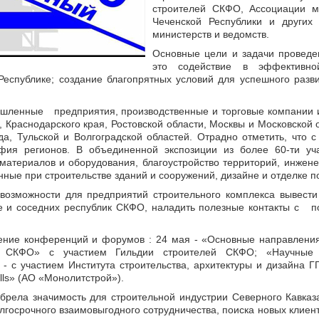
строителей СКФО, Ассоциации м
Чеченской Республики и други
министерств и ведомств.
Основные цели и задачи проведе
это содействие в эффективно
 Республике; создание благопрятных условий для успешного ра
енные предприятия, производственные и торговые компании 
 Краснодарского края, Ростовской области, Москвы и Московской о
да, Тульской и Волгоградской областей. Отрадно отметить, что 
афия регионов. В объединенной экспозиции из более 60-ти уча
атериалов и оборудования, благоустройство территорий, инжен
ные при строительстве зданий и сооружений, дизайне и отделке 
 возможности для предприятий строительного комплекса вывест
е и соседних республик СКФО, наладить полезные контакты с п
 конференций и форумов : 24 мая - «Основные направления
ах СКФО» с участием Гильдии строителей СКФО; «Научные 
- с участием Института строительства, архитектуры и дизайна Г
lls» (АО «Монолитстрой»).
а значимость для строительной индустрии Северного Кавказа,
госрочного взаимовыгодного сотрудничества, поиска новых клиен