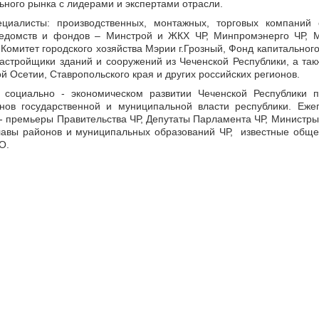
ьного рынка с лидерами и экспертами отрасли.
иалисты: производственных, монтажных, торговых компаний 
ведомств и фондов – Минстрой и ЖКХ ЧР, Минпромэнерго ЧР, М
 Комитет городского хозяйства Мэрии г.Грозный, Фонд капитального
застройщики зданий и сооружений из Чеченской Республики, а так
 Осетии, Ставропольского края и других российских регионов.
 социально - экономическом развитии Чеченской Республики п
нов государственной и муниципальной власти республики. Ежег
- премьеры Правительства ЧР, Депутаты Парламента ЧР, Министры
вы районов и муниципальных образований ЧР, известные о
О.
вЭкспо»