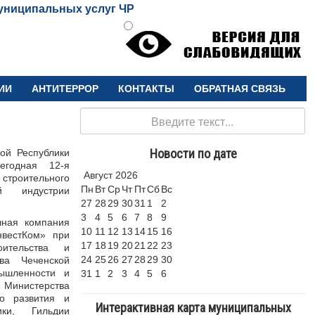
униципальных услуг ЧР
ИИ
АНТИТЕРРОР
КОНТАКТЫ
ОБРАТНАЯ СВЯЗЬ
Поиск
Новости по дате
ой Республики
егодная 12-я
Август
2026
троительного
Пн
Вт
Ср
Чт
Пт
Сб
Вс
й индустрии
27
28
29
30
31
1
2
3
4
5
6
7
8
9
чная компания
10
11
12
13
14
15
16
вестКом» при
17
18
19
20
21
22
23
оительства и
24
25
26
27
28
29
30
тва Чеченской
мышленности и
31
1
2
3
4
5
6
, Министерства
го развития и
Интерактивная карта муниципальных
ики, Гильдии