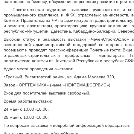
партнеров по бизнесу, обсуждения перспектив развития строител
Посетительская аудитория выставки- руководители и спец
промышленного комплекса и ЖКХ, отраслевых министерств, 
Комитет Правительства ЧР по архитектуре и градостроительству,
и ремонта, архитекторы, проектировщики, крупные компании - 
республик –Ингушетии, Дагестана, Кабардино-Балкарии, Северной
Высокий статус и значимость выставки «ЧеченСтройЭкспо» в
всесторонней административной поддержкой со стороны орга
посещают и проводят пресс-конференции Почетные гости: Вице 
отраслевых строительных и профильных министерств, Гла
политические деятели из Чеченской Республики и республик СКФ
Адрес места проведения выставки:
г.Грозный, Висаитовский район, ул. Адама Малаева 320,
Завод «ОРГТЕХНИКА» (ныне «НЕФТЕМАШСЕРВИС»).
Вход для посетителей выставки свободный.
Время работы выставки:
24 мая- с 10.00 -18.00.
25 мая- с 10.00 -18.00.
По вопросам выставки и подробной информацией обращаться:
Выставочная компания «Акти