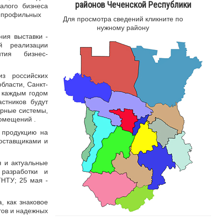
районов Чеченской Республики
алого бизнеса
х профильных
Для просмотра сведений кликните по
нужному району
ния выставки -
й реализации
звития бизнес-
из российских
бласти, Санкт-
с каждым годом
стников будут
ерные системы,
помещений .
и продукцию на
оставщиками и
 и актуальные
разработки и
ГНТУ; 25 мая -
 как знаковое
тов и надежных