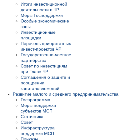
Итоги инвестиционной
деятельности в ЧР
Меры Господдержки
Особые экономические
зоны
Инвестиционные
площадки
Перечень приоритетных
инвест-проектов ЧР
Государственно-частное
партнёрство
Совет по инвестициям
при Главе ЧР
Соглашения о защите и
поощрении
капиталовложений
Развитие малого и среднего предпринимательства
Госпрограмма
Меры поддержки
субъектов МСП
Статистика
Совет
Инфраструктура
поддержки МСП
Приказы