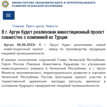
Toggle
Navigation
Главная
Пресс-центр
Новости
ГЛАВНАЯ
В г. Аргун будет реализован инвестиционный проект
совместно с компанией из Турции
ДЕЯТЕЛЬНОСТЬ
Аргун 06.06.2023г
В г. Аргун будет реализован новый
О МИНИСТЕРСТВЕ
инвестиционный проект - завод по производству продукции
пищевой промышленности.
ДОКУМЕНТЫ
В рамках исполнения поручений Главы Чеченской Республики,
Героя России Рамзана Ахматовича Кадырова по улучшению
ПРЕСС-ЦЕНТР
инвестиционного климата в Чеченской Республике, в г. Аргун
Министр экономического, территориального развития и торговли
ПРОТИВОДЕЙСТВИЕ КОРРУПЦИИ
Чеченской Республики Рустам Шаптукаев принял участие в
торжественной церемонии закладки капсулы времени в
основание будущего предприятия пищевой промышленности.
АНТИТЕРРОР
КОНТАКТЫ
ОБРАТНАЯ СВЯЗЬ