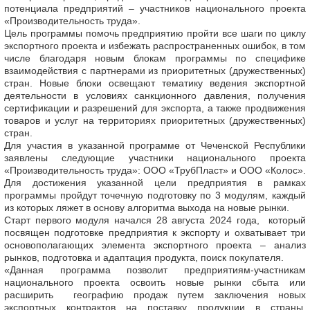
потенциала предприятий – участников национального проекта
«Производительность труда».
Цель программы помочь предприятию пройти все шаги по циклу
экспортного проекта и избежать распространенных ошибок, в том
числе благодаря новым блокам программы по специфике
взаимодействия с партнерами из приоритетных (дружественных)
стран. Новые блоки освещают тематику ведения экспортной
деятельности в условиях санкционного давления, получения
сертификации и разрешений для экспорта, а также продвижения
товаров и услуг на территориях приоритетных (дружественных)
стран.
Для участия в указанной программе от Чеченской Республики
заявлены следующие участники национального проекта
«Производительность труда»: ООО «ТрубПласт» и ООО «Колос».
Для достижения указанной цели предприятия в рамках
программы пройдут точечную подготовку по 3 модулям, каждый
из которых ляжет в основу алгоритма выхода на новые рынки.
Старт первого модуля начался 28 августа 2024 года, который
посвящен подготовке предприятия к экспорту и охватывает три
основополагающих элемента экспортного проекта – анализ
рынков, подготовка и адаптация продукта, поиск покупателя.
«Данная программа позволит предприятиям-участникам
национального проекта освоить новые рынки сбыта или
расширить географию продаж путем заключения новых
экспортных контрактов на поставку продукции в страны,