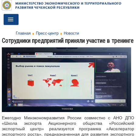
Toggle
Navigation
Главная
Пресс-центр
Новости
ГЛАВНАЯ
Сотрудники предприятий приняли участие в тренинге
ДЕЯТЕЛЬНОСТЬ
О МИНИСТЕРСТВЕ
ДОКУМЕНТЫ
ПРЕСС-ЦЕНТР
ПРОТИВОДЕЙСТВИЕ КОРРУПЦИИ
АНТИТЕРРОР
Ежегодно Минэкономразвития России совместно с АНО ДПО
КОНТАКТЫ
«Школа экспорта Акционерного общества «Российский
экспортный центр» реализуется программа «Акселератор
ОБРАТНАЯ СВЯЗЬ
экспортного роста», предназначенная для развития экспортного