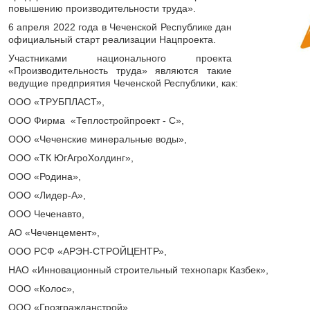
повышению производительности труда».
6 апреля 2022 года в Чеченской Республике дан
официальный старт реализации Нацпроекта.
Участниками национального проекта
«Производительность труда» являются такие
ведущие предприятия Чеченской Республики, как:
ООО «ТРУБПЛАСТ»,
ООО Фирма «Теплостройпроект - С»,
ООО «Чеченские минеральные воды»,
ООО «ТК ЮгАгроХолдинг»,
ООО «Родина»,
ООО «Лидер-А»,
ООО Чеченавто,
АО «Чеченцемент»,
ООО РСФ «АРЭН-СТРОЙЦЕНТР»,
НАО «Инновационный строительный технопарк Казбек»,
ООО «Колос»,
ООО «Грозгражданстрой»,