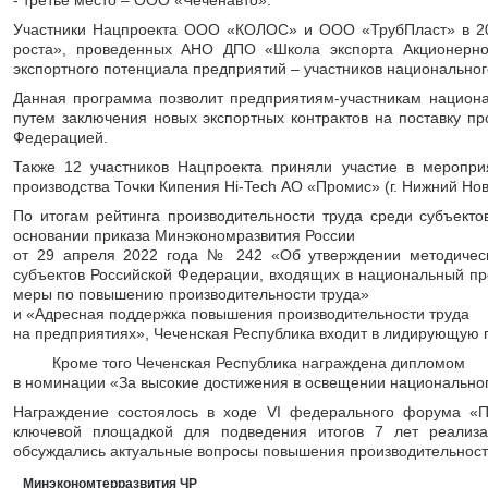
- третье место – ООО «Чеченавто».
Участники Нацпроекта ООО «КОЛОС» и ООО «ТрубПласт» в 202
роста», проведенных АНО ДПО «Школа экспорта Акционерног
экспортного потенциала предприятий – участников национальног
Данная программа позволит предприятиям-участникам национ
путем заключения новых экспортных контрактов на поставку п
Федерацией.
Также 12 участников Нацпроекта приняли участие в меропр
производства Точки Кипения Hi-Tech АО «Промис» (г. Нижний Нов
По итогам рейтинга производительности труда среди субъекто
основании приказа Минэкономразвития России
от 29 апреля 2022 года № 242 «Об утверждении методическ
субъектов Российской Федерации, входящих в национальный пр
меры по повышению производительности труда»
и «Адресная поддержка повышения производительности труда
на предприятиях», Чеченская Республика входит в лидирующую 
Кроме того Чеченская Республика награждена дипломом
в номинации «За высокие достижения в освещении национальног
Награждение состоялось в ходе VI федерального форума «Пр
ключевой площадкой для подведения итогов 7 лет реализац
обсуждались актуальные вопросы повышения производительности
Минэкономтерразвития ЧР