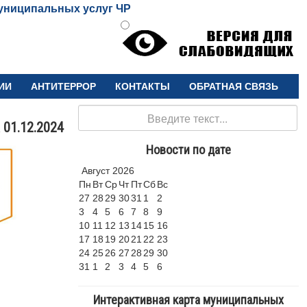
униципальных услуг ЧР
ИИ
АНТИТЕРРОР
КОНТАКТЫ
ОБРАТНАЯ СВЯЗЬ
Поиск
 01.12.2024
Новости по дате
Август
2026
Пн
Вт
Ср
Чт
Пт
Сб
Вс
27
28
29
30
31
1
2
3
4
5
6
7
8
9
10
11
12
13
14
15
16
17
18
19
20
21
22
23
24
25
26
27
28
29
30
31
1
2
3
4
5
6
Интерактивная карта муниципальных