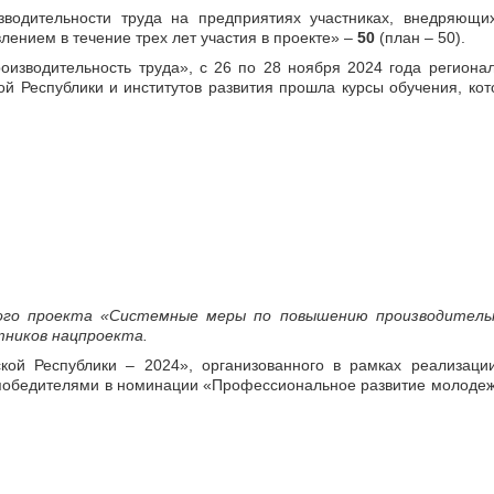
зводительности труда на предприятиях участниках, внедряющи
ением в течение трех лет участия в проекте» –
50
(план – 50).
изводительность труда», с 26 по 28 ноября 2024 года региона
ой Республики и институтов развития прошла курсы обучения, ко
ного проекта «Системные меры по повышению производител
тников нацпроекта.
ской Республики – 2024», организованного в рамках реализаци
ы победителями в номинации «Профессиональное развитие молод