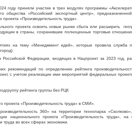
4 году приняли участие в трех модулях программы «Акселерато
о общества «Российский экспортный центр», предназначенной
о проекта «Производительность труда».
ального проекта освоить новые рынки сбыта или расширить гео
родукции в страны, сохранившие полноценные торговые отношени
иятиях на тему «Менеджмент идей», которые провела служба п
город).
в Российской Федерации, входящих в Нацпроект за 2023 год, р
их рекомендаций по определению рейтинга производительност
оект, с учетом реализации ими мероприятий федеральных проек
подгруппу рейтинга группы без РЦК
о проекта «Производительность труда» в СМИ».
оизводительность 360» на территории технопарка «Сколково»,
ии национального проекта «Производительность труда», на 
 труда во всех сферах экономики.