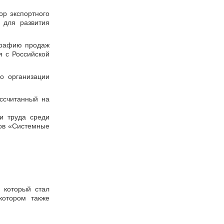
р экспортного
 для развития
графию продаж
я с Российской
о организации
ассчитанный на
и труда среди
тов «Системные
 который стал
котором также