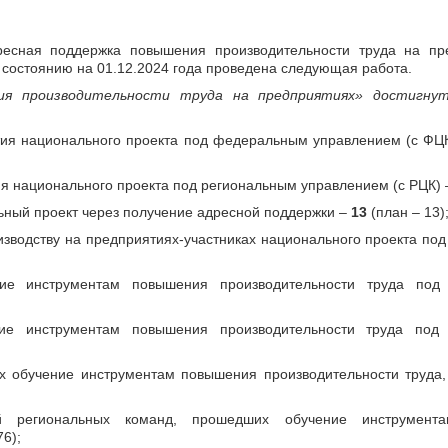
дресная поддержка повышения производительности труда на пр
состоянию на 01.12.2024 года проведена следующая работа.
ния производительности труда на предприятиях» достигну
ятия национального проекта под федеральным управлением (с ФЦ
ия национального проекта под региональным управлением (с РЦК)
льный проект через получение адресной поддержки –
13
(план – 13)
изводству на предприятиях-участниках национального проекта по
ние инструментам повышения производительности труда по
ние инструментам повышения производительности труда под
их обучение инструментам повышения производительности труда
ей региональных команд, прошедших обучение инструмент
76);