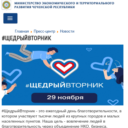
Toggle
Navigation
Главная
Пресс-центр
Новости
ГЛАВНАЯ
#ЩЕДРЫЙВТОРНИК
ДЕЯТЕЛЬНОСТЬ
О МИНИСТЕРСТВЕ
ДОКУМЕНТЫ
ПРЕСС-ЦЕНТР
ПРОТИВОДЕЙСТВИЕ КОРРУПЦИИ
АНТИТЕРРОР
#ЩедрыйВторник - это ежегодный день благотворительности, в
КОНТАКТЫ
котором участвуют тысячи людей из крупных городов и малых
населенных пунктов. Наша цель - вовлечение людей в
ОБРАТНАЯ СВЯЗЬ
благотворительность через объединение НКО, бизнеса,