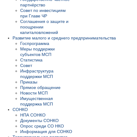
партнёрство
Совет по инвестициям
при Главе ЧР
Соглашения о защите и
поощрении
капиталовложений
Развитие малого и среднего предпринимательства
Госпрограмма
Меры поддержки
субъектов МСП
Статистика
Совет
Инфраструктура
поддержки МСП
Приказы
Прямое обращение
Новости МСП
Имущественная
поддержка МСП
СОНКО
НПА СОНКО
Документы СОНКО
Опрос среди СО НКО
Информация для СОНКО