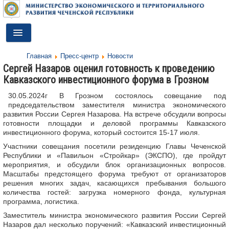
Toggle
Navigation
Главная
Пресс-центр
Новости
ГЛАВНАЯ
Сергей Назаров оценил готовность к проведению
Кавказского инвестиционного форума в Грозном
ДЕЯТЕЛЬНОСТЬ
30.05.2024г В Грозном состоялось совещание под
О МИНИСТЕРСТВЕ
председательством заместителя министра экономического
развития России Сергея Назарова. На встрече обсудили вопросы
ДОКУМЕНТЫ
готовности площадки и деловой программы Кавказского
инвестиционного форума, который состоится 15-17 июля.
ПРЕСС-ЦЕНТР
Участники совещания посетили резиденцию Главы Чеченской
Республики и «Павильон «Стройкар» (ЭКСПО), где пройдут
ПРОТИВОДЕЙСТВИЕ КОРРУПЦИИ
мероприятия, и обсудили блок организационных вопросов.
Масштабы предстоящего форума требуют от организаторов
решения многих задач, касающихся пребывания большого
АНТИТЕРРОР
количества гостей: загрузка номерного фонда, культурная
программа, логистика.
КОНТАКТЫ
Заместитель министра экономического развития России Сергей
Назаров дал несколько поручений: «Кавказский инвестиционный
ОБРАТНАЯ СВЯЗЬ