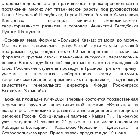
стороны федерального центра и высокая оценка проведенной на
протяжении многих лет титанической работы под руководством
Главы Чеченской Республики, Героя России Рамзана Ахматовича
Кадырова», - сообщил министр экономического,
территориального развития и торговли Чеченской Республики
Рустам Шаптукаев.
«Основная тема Форума: «Большой Кавказ: от моря до моря».
Мы активно занимаемся разработкой архитектуры деловой
программы, куда войдет около 60 мероприятий в различных
форматах: круглые столы, панельные дискуссии, переговорные
сессии. В этом году большой акцент мы делаем на молодежный
блок. Российские студенты проведут в Грозном три дня, примут
участие в проектных лабораториях, смогут получить
теоретические знания и применить их на практике», - подчеркнул
заместитель генерального директора Фонда Росконгресс
Владимир Затынайко.
Также на площадке КИФ-2024 впервые состоится торжественная
церемония вручения инвестиционной премии «Вершина» за
вклад в рост экономики и развитие инвестиционного потенциала
регионов России. Официальный партнер - Кавказ.РФ. На конкурс
уже поступила 71 заявка из 21 региона, в том числе проекты из
Кабардино-Балкарии, Карачаево-Черкесии, Дагестана и
Ставропольского края. Прием заявок продлится до 10 июня.