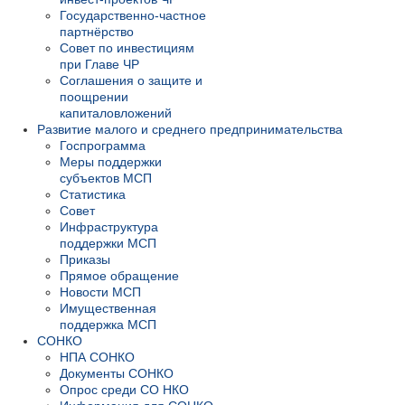
Государственно-частное
партнёрство
Совет по инвестициям
при Главе ЧР
Соглашения о защите и
поощрении
капиталовложений
Развитие малого и среднего предпринимательства
Госпрограмма
Меры поддержки
субъектов МСП
Статистика
Совет
Инфраструктура
поддержки МСП
Приказы
Прямое обращение
Новости МСП
Имущественная
поддержка МСП
СОНКО
НПА СОНКО
Документы СОНКО
Опрос среди СО НКО