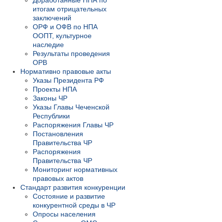
Доработанные НПА по
итогам отрицательных
заключений
ОРФ и ОФВ по НПА
ООПТ, культурное
наследие
Результаты проведения
ОРВ
Нормативно правовые акты
Указы Президента РФ
Проекты НПА
Законы ЧР
Указы Главы Чеченской
Республики
Распоряжения Главы ЧР
Постановления
Правительства ЧР
Распоряжения
Правительства ЧР
Мониторинг нормативных
правовых актов
Стандарт развития конкуренции
Состояние и развитие
конкурентной среды в ЧР
Опросы населения