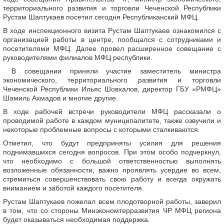
территориального развития и торговли Чеченской Республики
Рустам Шаптукаев посетил сегодня Республиканский МФЦ.
В ходе инспекционного визита Рустам Шаптукаев ознакомился с
организацией работы в центре, пообщался с сотрудниками и
посетителями МФЦ. Далее провел расширенное совещание с
руководителями филиалов МФЦ республики.
В совещании приняли участие заместитель министра
экономического, территориального развития и торговли
Чеченской Республики Ильяс Шовхалов, директор ГБУ «РМФЦ»
Шамиль Ахмадов и многие другие.
В ходе рабочей встречи руководители МФЦ рассказали о
проводимой работе в каждом муниципалитете, также озвучили и
некоторые проблемные вопросы с которыми сталкиваются.
Отметил, что будут предприняты усилия для решения
поднимавшихся сегодня вопросов. При этом особо подчеркнул,
что необходимо с большой ответственностью выполнять
возложенные обязанности, важно проявлять усердие во всем,
стремиться совершенствовать свою работу и всегда окружать
вниманием и заботой каждого посетителя.
Рустам Шаптукаев пожелал всем плодотворной работы, заверил
в том, что со стороны Минэкономтерразвития ЧР МФЦ региона
будет оказываться необходимая поддержка.