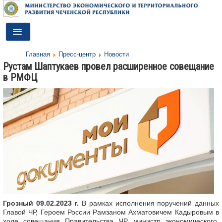
Toggle
Navigation
Главная
Пресс-центр
Новости
ГЛАВНАЯ
Рустам Шаптукаев провел расширенное совещание
в РМФЦ
ДЕЯТЕЛЬНОСТЬ
О МИНИСТЕРСТВЕ
ДОКУМЕНТЫ
ПРЕСС-ЦЕНТР
ПРОТИВОДЕЙСТВИЕ КОРРУПЦИИ
АНТИТЕРРОР
КОНТАКТЫ
Грозный 09.02.2023 г.
В рамках исполнения поручений данных
Главой ЧР, Героем России Рамзаном Ахматовичем Кадыровым в
ОБРАТНАЯ СВЯЗЬ
ходе совещания Правительства ЧР, министр экономического,