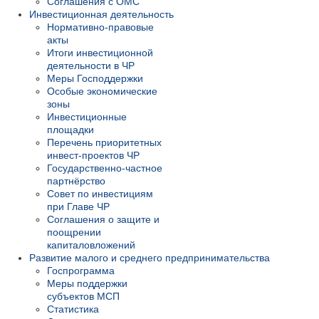
Соглашения с ОМС
Инвестиционная деятельность
Нормативно-правовые
акты
Итоги инвестиционной
деятельности в ЧР
Меры Господдержки
Особые экономические
зоны
Инвестиционные
площадки
Перечень приоритетных
инвест-проектов ЧР
Государственно-частное
партнёрство
Совет по инвестициям
при Главе ЧР
Соглашения о защите и
поощрении
капиталовложений
Развитие малого и среднего предпринимательства
Госпрограмма
Меры поддержки
субъектов МСП
Статистика