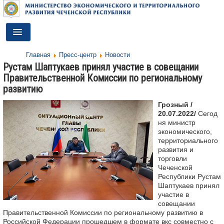
Toggle
Navigation
Главная
Пресс-центр
Новости
ГЛАВНАЯ
Рустам Шаптукаев принял участие в совещании
Правительственной Комиссии по региональному
ДЕЯТЕЛЬНОСТЬ
развитию
О МИНИСТЕРСТВЕ
Грозный /
20.07.2022/
Сегод
ДОКУМЕНТЫ
ня министр
экономического,
ПРЕСС-ЦЕНТР
территориального
развития и
торговли
ПРОТИВОДЕЙСТВИЕ КОРРУПЦИИ
Чеченской
Республики Рустам
АНТИТЕРРОР
Шаптукаев принял
участие в
КОНТАКТЫ
совещании
Правительственной Комиссии по региональному развитию в
ОБРАТНАЯ СВЯЗЬ
Российской Федерации прошедшем в формате вкс совместно с