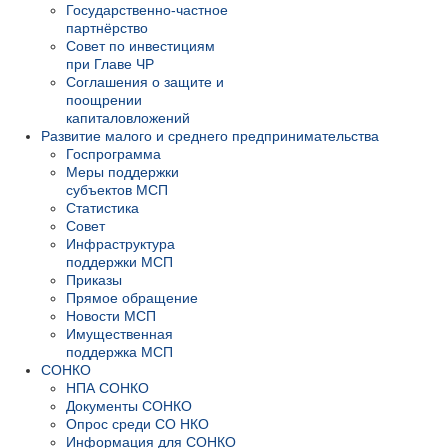
Государственно-частное
партнёрство
Совет по инвестициям
при Главе ЧР
Соглашения о защите и
поощрении
капиталовложений
Развитие малого и среднего предпринимательства
Госпрограмма
Меры поддержки
субъектов МСП
Статистика
Совет
Инфраструктура
поддержки МСП
Приказы
Прямое обращение
Новости МСП
Имущественная
поддержка МСП
СОНКО
НПА СОНКО
Документы СОНКО
Опрос среди СО НКО
Информация для СОНКО