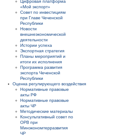
Цифровая платформа
«Мой экспорт»
Совет по инвестициям
при Главе Чеченской
Республики
Новости
внешнеэкономической
деятельности
Истории успеха
Экспортная стратегия
Планы мероприятий и
итоги их исполнения
Программа развития
экспорта Чеченской
Республики
Оценка регулирующего воздействия
Нормативные правовые
акты РФ
Нормативные правовые
акты ЧР
Методические материалы
Консультативный совет по
ОРВ при
Минэкономтерразвития
ЧР