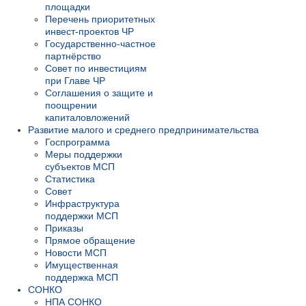
площадки
Перечень приоритетных
инвест-проектов ЧР
Государственно-частное
партнёрство
Совет по инвестициям
при Главе ЧР
Соглашения о защите и
поощрении
капиталовложений
Развитие малого и среднего предпринимательства
Госпрограмма
Меры поддержки
субъектов МСП
Статистика
Совет
Инфраструктура
поддержки МСП
Приказы
Прямое обращение
Новости МСП
Имущественная
поддержка МСП
СОНКО
НПА СОНКО