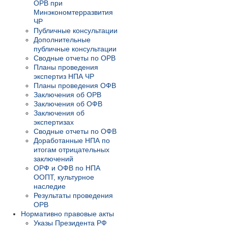
ОРВ при
Минэкономтерразвития
ЧР
Публичные консультации
Дополнительные
публичные консультации
Сводные отчеты по ОРВ
Планы проведения
экспертиз НПА ЧР
Планы проведения ОФВ
Заключения об ОРВ
Заключения об ОФВ
Заключения об
экспертизах
Сводные отчеты по ОФВ
Доработанные НПА по
итогам отрицательных
заключений
ОРФ и ОФВ по НПА
ООПТ, культурное
наследие
Результаты проведения
ОРВ
Нормативно правовые акты
Указы Президента РФ