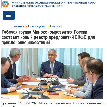
Toggle
Navigation
Главная
Пресс-центр
Новости
ГЛАВНАЯ
Рабочая группа Минэкономразвития России
составит новый реестр предприятий СКФО для
ДЕЯТЕЛЬНОСТЬ
привлечения инвестиций
О МИНИСТЕРСТВЕ
ДОКУМЕНТЫ
ПРЕСС-ЦЕНТР
ПРОТИВОДЕЙСТВИЕ КОРРУПЦИИ
АНТИТЕРРОР
КОНТАКТЫ
Грозный 19.05.2023г.
Минэкономразвития России совместно с
ОБРАТНАЯ СВЯЗЬ