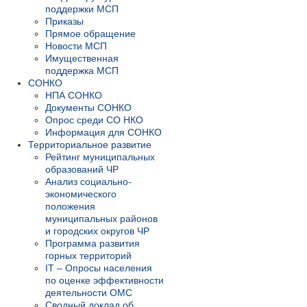
поддержки МСП
Приказы
Прямое обращение
Новости МСП
Имущественная
поддержка МСП
СОНКО
НПА СОНКО
Документы СОНКО
Опрос среди СО НКО
Информация для СОНКО
Территориальное развитие
Рейтинг муниципальных
образований ЧР
Анализ социально-
экономического
положения
муниципальных районов
и городских округов ЧР
Программа развития
горных территорий
IT – Опросы населения
по оценке эффективности
деятельности ОМС
Сводный доклад об