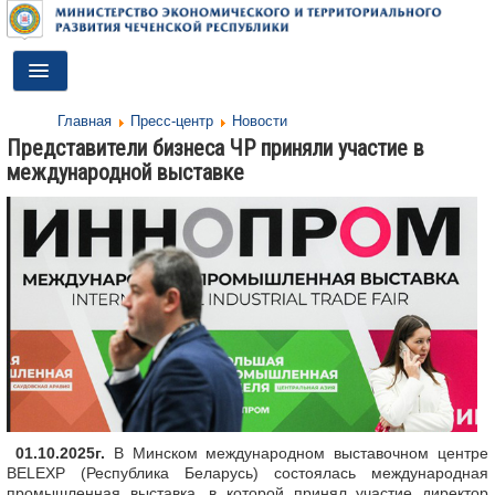
Toggle
Navigation
Главная
Пресс-центр
Новости
ГЛАВНАЯ
Представители бизнеса ЧР приняли участие в
международной выставке
ДЕЯТЕЛЬНОСТЬ
О МИНИСТЕРСТВЕ
ДОКУМЕНТЫ
ПРЕСС-ЦЕНТР
ПРОТИВОДЕЙСТВИЕ КОРРУПЦИИ
АНТИТЕРРОР
КОНТАКТЫ
01.10.2025г.
В Минском международном выставочном центре
BELEXP (Республика Беларусь) состоялась международная
ОБРАТНАЯ СВЯЗЬ
промышленная выставка, в которой принял участие директор