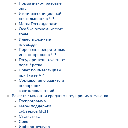
Нормативно-правовые
акты
Итоги инвестиционной
деятельности в ЧР
Меры Господдержки
Особые экономические
зоны
Инвестиционные
площадки
Перечень приоритетных
инвест-проектов ЧР
Государственно-частное
партнёрство
Совет по инвестициям
при Главе ЧР
Соглашения о защите и
поощрении
капиталовложений
Развитие малого и среднего предпринимательства
Госпрограмма
Меры поддержки
субъектов МСП
Статистика
Совет
Инфраструктура