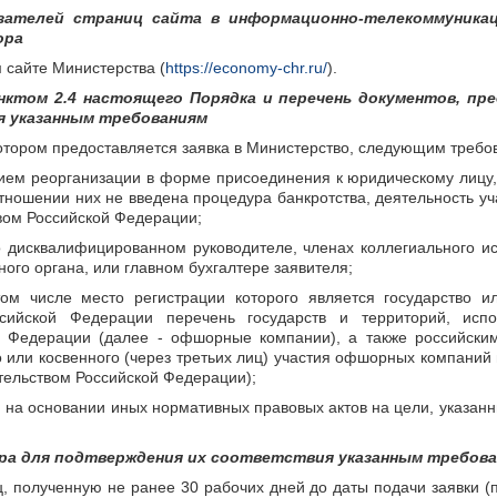
указателей страниц сайта в информационно-телекоммуника
ора
сайте Министерства (
https://economy-chr.ru/
).
нктом 2.4 настоящего Порядка и перечень документов, пр
я указанным требованиям
котором предоставляется заявка в Министерство, следующим требо
ением реорганизации в форме присоединения к юридическому лиц
отношении них не введена процедура банкротства, деятельность уч
вом Российской Федерации;
о дисквалифицированном руководителе, членах коллегиального и
го органа, или главном бухгалтере заявителя;
м числе место регистрации которого является государство ил
ийской Федерации перечень государств и территорий, исп
й Федерации (далее - офшорные компании), а также российски
о или косвенного (через третьих лиц) участия офшорных компаний 
тельством Российской Федерации);
и на основании иных нормативных правовых актов на цели, указан
ра для подтверждения их соответствия указанным требов
ц, полученную не ранее 30 рабочих дней до даты подачи заявки (