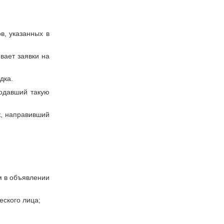
в, указанных в
вает заявки на
дка.
подавший такую
к, направивший
м в объявлении
еского лица;