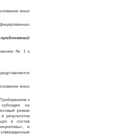
основании иных
лифицированных
 предложений
ложению № 1 к
представляется
основании иных
 Требованиям к
 субсидии на
логовый режим
и результатов
ящих в состав
нициативы», и
 утвержденным