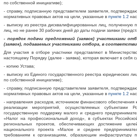
по собственной инициативе);
- справку, подписанную представителем заявителя, подтвержд
нормативных правовых актов на цели, указанные в
пункте 1.2
нас
- выписку из реестра дисквалифицированных лиц, полученную 
лиц, но не ранее 30 рабочих дней до даты подачи заявки (предс
- порядок подачи предложений (заявок) участниками о
(заявок), подаваемых участниками отбора, в соответстви
Для участия в отборе участники представляют в Министерст
настоящему Порядку (далее - заявка), которая включает в себя
- копию Устава;
- выписку из Единого государственного реестра юридических ли
по собственной инициативе);
- справку, подписанную представителем заявителя, подтвержд
нормативных правовых актов на цели, указанные в
пункте 1.2
нас
- направления расходов, источником финансового обеспечения
реализации мероприятий, осуществляемых субъектами Р
государственную поддержку малого и среднего предпринимат
«Налог на профессиональный доход», в субъектах Российско
региональных проектов, обеспечивающих достижение целе
национального проекта «Малое и среднее предпринимател
требованиям к организациям, образующим инфраструктуру п