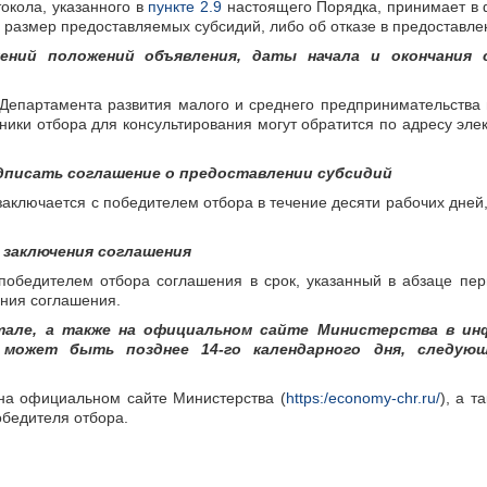
окола, указанного в
пункте 2.9
настоящего Порядка, принимает в 
 размер предоставляемых субсидий, либо об отказе в предоставле
ений положений объявления, даты начала и окончания 
епартамента развития малого и среднего предпринимательства 
тники отбора для консультирования могут обратится по адресу эле
одписать соглашение о предоставлении субсидий
 заключается с победителем отбора в течение десяти рабочих дней
 заключения соглашения
 победителем отбора соглашения в срок, указанный в абзаце пер
ения соглашения.
тале, а также на официальном сайте Министерства в ин
 может быть позднее 14-го календарного дня, следую
на официальном сайте Министерства (
https:/economy-chr.ru/
), а т
обедителя отбора.