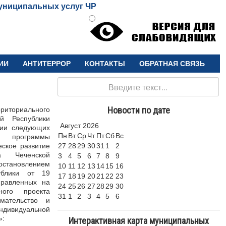
униципальных услуг ЧР
ИИ
АНТИТЕРРОР
КОНТАКТЫ
ОБРАТНАЯ СВЯЗЬ
Поиск
Новости по дате
рриториального
й Республики
Август
2026
ции следующих
Пн
Вт
Ср
Чт
Пт
Сб
Вс
й программы
еское развитие
27
28
29
30
31
1
2
а Чеченской
3
4
5
6
7
8
9
становлением
10
11
12
13
14
15
16
ублики от 19
17
18
19
20
21
22
23
равленных на
24
25
26
27
28
29
30
ного проекта
31
1
2
3
4
5
6
мательство и
дуальной
»:
Интерактивная карта муниципальных