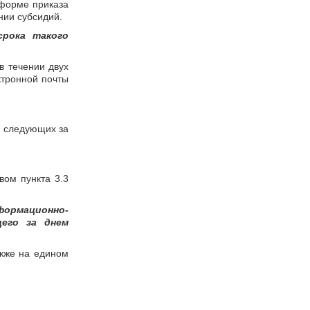
форме приказа
нии субсидий.
срока такого
в течении двух
ктронной почты
, следующих за
вом пункта 3.3
формационно-
щего за днем
акже на едином