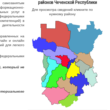
районов Чеченской Республики
 самозанятым
ормационно-
Для просмотра сведений кликните по
льных услуг в
нужному району
едеральными
компетенций) в
деятельности
правленных на
лайн и онлайн
ий для легкого
е федеральными
), который не
иториального