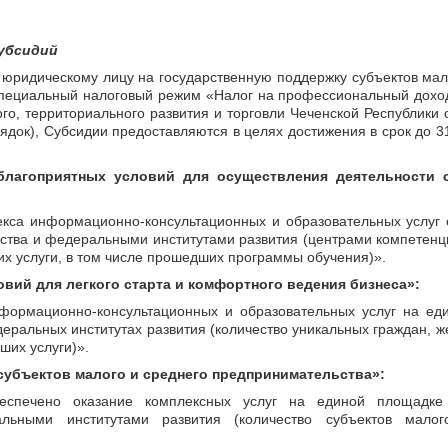
субсидий
й юридическому лицу на государственную поддержку субъектов мал
специальный налоговый режим «Налог на профессиональный дохо
о, территориального развития и торговли Чеченской Республики от
рядок), Субсидии предоставляются в целях достижения в срок до 3
благоприятных условий для осуществления деятельности 
кса информационно-консультационных и образовательных услуг 
ства и федеральными институтами развития (центрами компетен
их услуги, в том числе прошедших программы обучения)».
овий для легкого старта и комфортного ведения бизнеса»
:
нформационно-консультационных и образовательных услуг на ед
деральных институтах развития (количество уникальных граждан, 
ших услуги)».
субъектов малого и среднего предпринимательства»
:
еспечено оказание комплексных услуг на единой площадке
льными институтами развития (количество субъектов малог