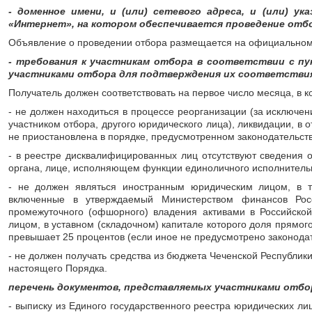
- доменное имени, и (или) сетевого адреса, и (или) 
«Интернет», на котором обеспечивается проведение отб
Объявление о проведении отбора размещается на официальном 
- требования к участникам отбора в соответствии с пу
участниками отбора для подтверждения их соответстви
Получатель должен соответствовать на первое число месяца, в 
- не должен находиться в процессе реорганизации (за исключ
участником отбора, другого юридического лица), ликвидации, в 
не приостановлена в порядке, предусмотренном законодательст
- в реестре дисквалифицированных лиц отсутствуют сведения 
органа, лице, исполняющем функции единоличного исполнительно
- не должен являться иностранным юридическим лицом, в то
включенные в утверждаемый Министерством финансов Росс
промежуточного (офшорного) владения активами в Российско
лицом, в уставном (складочном) капитале которого доля прямог
превышает 25 процентов (если иное не предусмотрено законода
- не должен получать средства из бюджета Чеченской Республик
настоящего Порядка.
перечень документов, представляемых участниками отбо
- выписку из Единого государственного реестра юридических ли