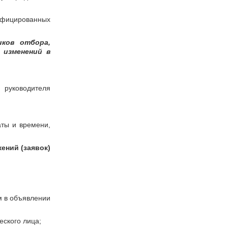
лифицированных
иков отбора,
 изменений в
 руководителя
аты и времени,
ений (заявок)
м в объявлении
еского лица;