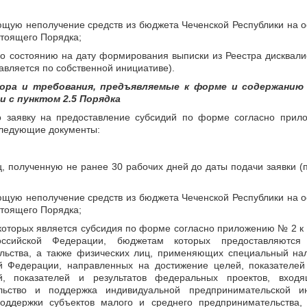
ающую неполучение средств из бюджета Чеченской Республики на 
тоящего Порядка;
по состоянию на дату формирования выписки из Реестра дисква
тавляется по собственной инициативе).
тбора и требования, предъявляемые к форме и содержанию
и с пунктом 2.5 Порядка
во заявку на предоставление субсидий по форме согласно при
 следующие документы:
ц, полученную не ранее 30 рабочих дней до даты подачи заявки (
ающую неполучение средств из бюджета Чеченской Республики на 
тоящего Порядка;
 которых является субсидия по форме согласно приложению № 2 к
оссийской Федерации, бюджетам которых предоставляются
ельства, а также физических лиц, применяющих специальный на
й Федерации, направленных на достижение целей, показателей 
й, показателей и результатов федеральных проектов, вход
ьство и поддержка индивидуальной предпринимательской и
оддержки субъектов малого и среднего предпринимательства,