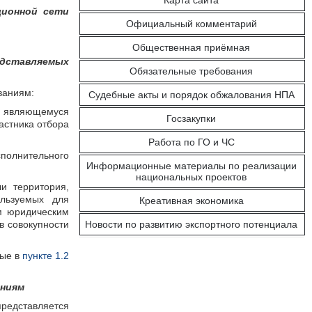
Карта сайта
ционной сети
Официальный комментарий
Общественная приёмная
едставляемых
Обязательные требования
ваниям:
Судебные акты и порядок обжалования НПА
у, являющемуся
Госзакупки
астника отбора
Работа по ГО и ЧС
сполнительного
Информационные материалы по реализации
национальных проектов
и территория,
ользуемых для
Креативная экономика
м юридическим
в совокупности
Новости по развитию экспортного потенциала
ные в
пункте 1.2
аниям
представляется