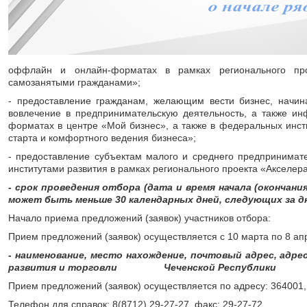
оффлайн и онлайн-форматах в рамках регионального про
самозанятыми гражданами»;
- предоставление гражданам, желающим вести бизнес, начи
вовлечение в предпринимательскую деятельность, а также и
форматах в центре «Мой бизнес», а также в федеральных инсти
старта и комфортного ведения бизнеса»;
- предоставление субъектам малого и среднего предпринимат
институтами развития в рамках регионального проекта «Акселер
- срок проведения отбора (дата и время начала (окончани
может быть меньше 30 календарных дней, следующих за д
Начало приема предложений (заявок) участников отбора:
Прием предложений (заявок) осуществляется с 10 марта по 8 ап
- наименование, место нахождение, почтовый адрес, ад
развития и торговли Чеченской Республики
Прием предложений (заявок) осуществляется по адресу: 364001, г.
Телефон для справок: 8(8712) 29-27-27, факс: 29-27-72.