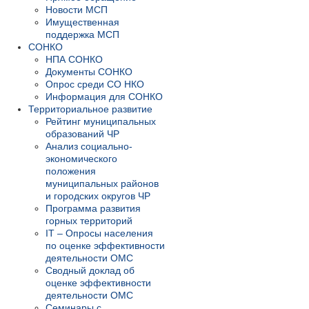
Новости МСП
Имущественная
поддержка МСП
СОНКО
НПА СОНКО
Документы СОНКО
Опрос среди СО НКО
Информация для СОНКО
Территориальное развитие
Рейтинг муниципальных
образований ЧР
Анализ социально-
экономического
положения
муниципальных районов
и городских округов ЧР
Программа развития
горных территорий
IT – Опросы населения
по оценке эффективности
деятельности ОМС
Сводный доклад об
оценке эффективности
деятельности ОМС
Семинары с