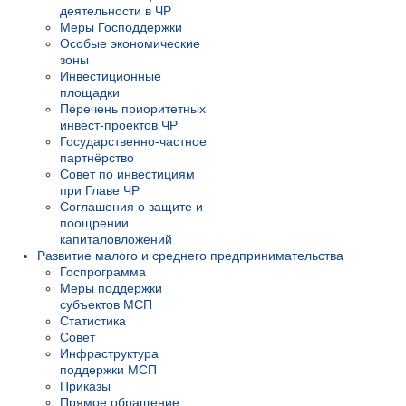
деятельности в ЧР
Меры Господдержки
Особые экономические
зоны
Инвестиционные
площадки
Перечень приоритетных
инвест-проектов ЧР
Государственно-частное
партнёрство
Совет по инвестициям
при Главе ЧР
Соглашения о защите и
поощрении
капиталовложений
Развитие малого и среднего предпринимательства
Госпрограмма
Меры поддержки
субъектов МСП
Статистика
Совет
Инфраструктура
поддержки МСП
Приказы
Прямое обращение