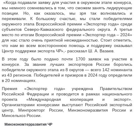
«Когда подавали заявку для участия в окружном этапе конкурса,
мы немного сомневались в том, что сможем занять лидирующие
позиции. Но, как оказалось, мы зря так волновались и
переживали. К большому счастью, мы стали победителями
окружного этапа Всероссийской премии «Экспортер года» среди
субъектов Северо-Кавказского федерального округа. А третье
место по итогам Всероссийской премии «Экспортер года – 2024»
для нас стало очень приятной неожиданностью. Стоит отметить,
что нам во всем всестороннюю помощь и поддержку оказывал
Центр поддержки экспорта ЧР»,- рассказал Ш. А. Вазаев.
В этом году было подано почти 1700 заявок на участие в
конкурсе. За звание лучших экспортеров России боролись
победители окружного этапа из 8 округов — всего 142 номинанта
из 43 регионов. Победителей и призеров в 2024 году определили
в 20 номинациях.
Премия «Экспортер года» учреждена Правительством
Российской Федерации и проводится в рамках национального
проекта «Международная кооперация и экспорт».
Организаторами конкурсами выступают Российский экспортный
центр, Минпромторг России, Минэкономразвития России и
Минсельхоз России.
Минэкономтерразвития ЧР