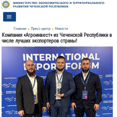
Toggle
Navigation
Главная
Пресс-центр
Новости
ГЛАВНАЯ
Компания «Агроинвест» из Чеченской Республики в
числе лучших экспортеров страны!
ДЕЯТЕЛЬНОСТЬ
О МИНИСТЕРСТВЕ
ДОКУМЕНТЫ
ПРЕСС-ЦЕНТР
ПРОТИВОДЕЙСТВИЕ КОРРУПЦИИ
АНТИТЕРРОР
КОНТАКТЫ
ОБРАТНАЯ СВЯЗЬ