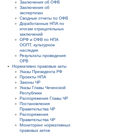
Заключения об ОФВ
Заключения об
экспертизах
Сводные отчеты по ОФВ
Доработанные НПА по
итогам отрицательных
заключений
ОРФ и ОФВ по НПА
ООПТ, культурное
наследие
Результаты проведения
ОРВ
Нормативно правовые акты
Указы Президента РФ
Проекты НПА
Законы ЧР
Указы Главы Чеченской
Республики
Распоряжения Главы ЧР
Постановления
Правительства ЧР
Распоряжения
Правительства ЧР
Мониторинг нормативных
правовых актов