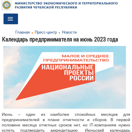
Toggle
Navigation
Главная
Пресс-центр
Новости
ГЛАВНАЯ
Календарь предпринимателя на июнь 2023 года
ДЕЯТЕЛЬНОСТЬ
О МИНИСТЕРСТВЕ
ДОКУМЕНТЫ
ПРЕСС-ЦЕНТР
ПРОТИВОДЕЙСТВИЕ КОРРУПЦИИ
АНТИТЕРРОР
Июнь – один из наиболее спокойных месяцев для
КОНТАКТЫ
предпринимателей в плане отчетности и сборов. В первой
половине месяца отчетных сроков нет, но IT-компаниям нужно
ОБРАТНАЯ СВЯЗЬ
успеть подтвердить аккредитацию. Июньский календарь