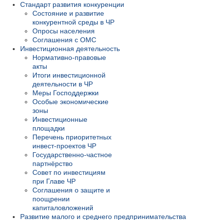
Стандарт развития конкуренции
Состояние и развитие
конкурентной среды в ЧР
Опросы населения
Соглашения с ОМС
Инвестиционная деятельность
Нормативно-правовые
акты
Итоги инвестиционной
деятельности в ЧР
Меры Господдержки
Особые экономические
зоны
Инвестиционные
площадки
Перечень приоритетных
инвест-проектов ЧР
Государственно-частное
партнёрство
Совет по инвестициям
при Главе ЧР
Соглашения о защите и
поощрении
капиталовложений
Развитие малого и среднего предпринимательства