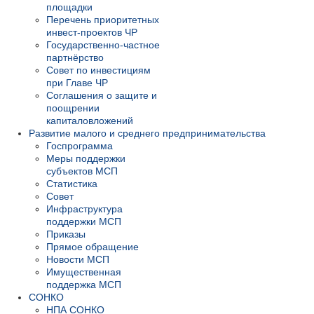
площадки
Перечень приоритетных
инвест-проектов ЧР
Государственно-частное
партнёрство
Совет по инвестициям
при Главе ЧР
Соглашения о защите и
поощрении
капиталовложений
Развитие малого и среднего предпринимательства
Госпрограмма
Меры поддержки
субъектов МСП
Статистика
Совет
Инфраструктура
поддержки МСП
Приказы
Прямое обращение
Новости МСП
Имущественная
поддержка МСП
СОНКО
НПА СОНКО