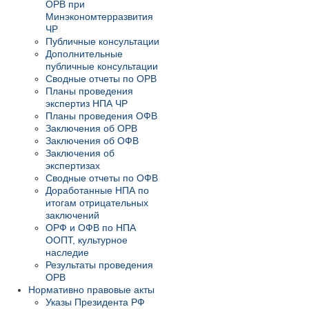
ОРВ при
Минэкономтерразвития
ЧР
Публичные консультации
Дополнительные
публичные консультации
Сводные отчеты по ОРВ
Планы проведения
экспертиз НПА ЧР
Планы проведения ОФВ
Заключения об ОРВ
Заключения об ОФВ
Заключения об
экспертизах
Сводные отчеты по ОФВ
Доработанные НПА по
итогам отрицательных
заключений
ОРФ и ОФВ по НПА
ООПТ, культурное
наследие
Результаты проведения
ОРВ
Нормативно правовые акты
Указы Президента РФ