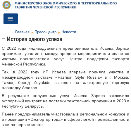
Toggle
Navigation
Главная
Пресс-центр
Новости
ГЛАВНАЯ
– История одного успеха
ДЕЯТЕЛЬНОСТЬ
С 2022 года индивидуальный предприниматель Исаева Зариса
принимает участие в международных мероприятиях и является
О МИНИСТЕРСТВЕ
частым пользователем услуг Центра поддержки экспорта
Чеченской Республики.
ДОКУМЕНТЫ
Так, в 2022 году ИП Исаева впервые приняла участие в
международной выставке «Fashion Style Russia» в г. Москва.
ПРЕСС-ЦЕНТР
Также, бренд Zoyakids выведен на электронную торговую
площадку Amazon.
ПРОТИВОДЕЙСТВИЕ КОРРУПЦИИ
В результате полученных услуг Исаева Зариса заключила
экспортный контракт на поставки текстильной продукции в 2023 в
АНТИТЕРРОР
Республику Беларусь.
Ранее предприниматель участвовала в региональном конкурсе и
КОНТАКТЫ
в номинации «Экспортер года» в сфере легкой промышленности
заняла первое место.
ОБРАТНАЯ СВЯЗЬ