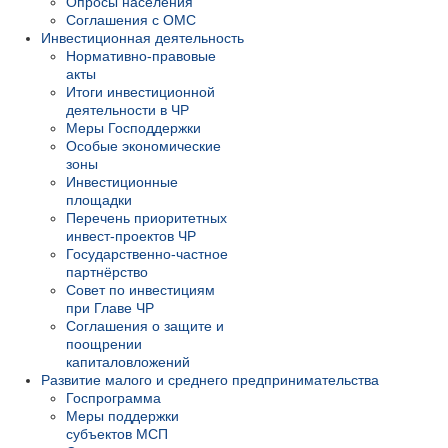
Опросы населения
Соглашения с ОМС
Инвестиционная деятельность
Нормативно-правовые
акты
Итоги инвестиционной
деятельности в ЧР
Меры Господдержки
Особые экономические
зоны
Инвестиционные
площадки
Перечень приоритетных
инвест-проектов ЧР
Государственно-частное
партнёрство
Совет по инвестициям
при Главе ЧР
Соглашения о защите и
поощрении
капиталовложений
Развитие малого и среднего предпринимательства
Госпрограмма
Меры поддержки
субъектов МСП