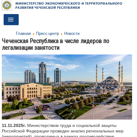
Toggle
Navigation
Главная
Пресс-центр
Новости
ГЛАВНАЯ
Чеченская Республика в числе лидеров по
легализации занятости
ДЕЯТЕЛЬНОСТЬ
О МИНИСТЕРСТВЕ
ДОКУМЕНТЫ
ПРЕСС-ЦЕНТР
ПРОТИВОДЕЙСТВИЕ КОРРУПЦИИ
АНТИТЕРРОР
КОНТАКТЫ
11.11.2025г.
Министерством труда и социальной защиты
Российской Федерации проведен анализ региональных мер
ОБРАТНАЯ СВЯЗЬ
(мероприятий), проводимых в рамках противодействия