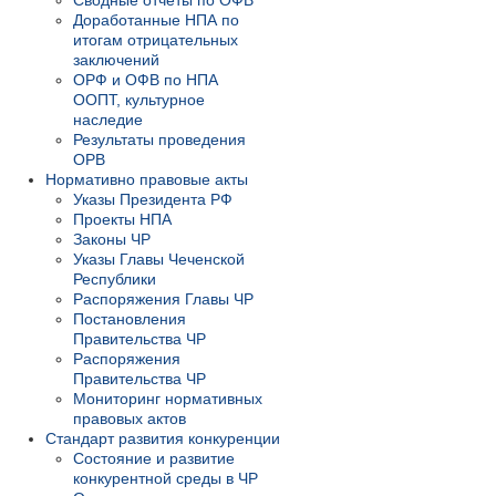
Сводные отчеты по ОФВ
Доработанные НПА по
итогам отрицательных
заключений
ОРФ и ОФВ по НПА
ООПТ, культурное
наследие
Результаты проведения
ОРВ
Нормативно правовые акты
Указы Президента РФ
Проекты НПА
Законы ЧР
Указы Главы Чеченской
Республики
Распоряжения Главы ЧР
Постановления
Правительства ЧР
Распоряжения
Правительства ЧР
Мониторинг нормативных
правовых актов
Стандарт развития конкуренции
Состояние и развитие
конкурентной среды в ЧР