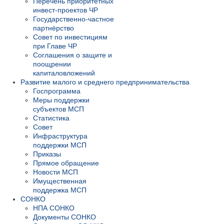
Перечень приоритетных
инвест-проектов ЧР
Государственно-частное
партнёрство
Совет по инвестициям
при Главе ЧР
Соглашения о защите и
поощрении
капиталовложений
Развитие малого и среднего предпринимательства
Госпрограмма
Меры поддержки
субъектов МСП
Статистика
Совет
Инфраструктура
поддержки МСП
Приказы
Прямое обращение
Новости МСП
Имущественная
поддержка МСП
СОНКО
НПА СОНКО
Документы СОНКО