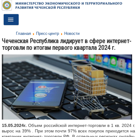
Toggle
Navigation
Главная
Пресс-центр
Новости
ГЛАВНАЯ
Чеченская Республика лидирует в сфере интернет-
торговли по итогам первого квартала 2024 г.
ДЕЯТЕЛЬНОСТЬ
О МИНИСТЕРСТВЕ
ДОКУМЕНТЫ
ПРЕСС-ЦЕНТР
ПРОТИВОДЕЙСТВИЕ КОРРУПЦИИ
АНТИТЕРРОР
КОНТАКТЫ
15.05.2024г.
Объем российской интернет-торговли в 1 кв. 2024 г.
вырос на 39% . При этом почти 97% всех покупок приходится на
ОБРАТНАЯ СВЯЗЬ
компании интернет- торговли РФ. В отдельных регионах онлайн-