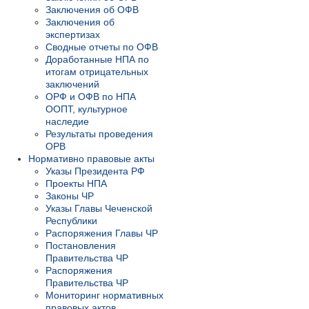
Заключения об ОФВ
Заключения об
экспертизах
Сводные отчеты по ОФВ
Доработанные НПА по
итогам отрицательных
заключений
ОРФ и ОФВ по НПА
ООПТ, культурное
наследие
Результаты проведения
ОРВ
Нормативно правовые акты
Указы Президента РФ
Проекты НПА
Законы ЧР
Указы Главы Чеченской
Республики
Распоряжения Главы ЧР
Постановления
Правительства ЧР
Распоряжения
Правительства ЧР
Мониторинг нормативных
правовых актов