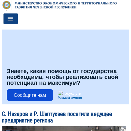
Toggle
Navigation
ГЛАВНАЯ
ДЕЯТЕЛЬНОСТЬ
О МИНИСТЕРСТВЕ
ДОКУМЕНТЫ
Знаете, какая помощь от государства
необходима, чтобы реализовать свой
ПРЕСС-ЦЕНТР
потенциал на максимум?
ПРОТИВОДЕЙСТВИЕ КОРРУПЦИИ
Сообщите нам
Решаем вместе
АНТИТЕРРОР
С. Назаров и Р. Шаптукаев посетили ведущее
КОНТАКТЫ
предприятие региона
ОБРАТНАЯ СВЯЗЬ