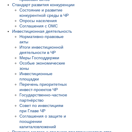
Стандарт развития конкуренции
Состояние и развитие
конкурентной среды в ЧР
Опросы населения
Соглашения с ОМС
Инвестиционная деятельность
Нормативно-правовые
акты
Итоги инвестиционной
деятельности в ЧР
Меры Господдержки
Особые экономические
зоны
Инвестиционные
площадки
Перечень приоритетных
инвест-проектов ЧР
Государственно-частное
партнёрство
Совет по инвестициям
при Главе ЧР
Соглашения о защите и
поощрении
капиталовложений
Развитие малого и среднего предпринимательства