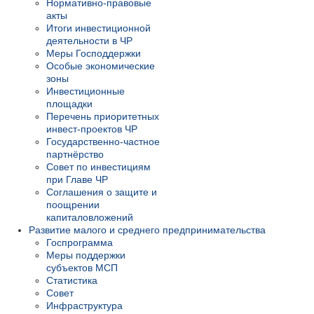
Нормативно-правовые
акты
Итоги инвестиционной
деятельности в ЧР
Меры Господдержки
Особые экономические
зоны
Инвестиционные
площадки
Перечень приоритетных
инвест-проектов ЧР
Государственно-частное
партнёрство
Совет по инвестициям
при Главе ЧР
Соглашения о защите и
поощрении
капиталовложений
Развитие малого и среднего предпринимательства
Госпрограмма
Меры поддержки
субъектов МСП
Статистика
Совет
Инфраструктура